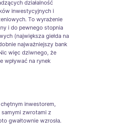
adzących działalność
nków inwestycyjnych i
zeniowych. To wyrażenie
jny i do pewnego stopnia
ych (największa giełda na
odobnie najważniejszy bank
 Nic więc dziwnego, że
oże wpływać na rynek
ym chętnym inwestorem,
i samymi zwrotami z
ypto gwałtownie wzrosła.