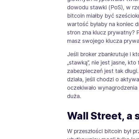
dowodu stawki (PoS), w rze
bitcoin miałby być sześciok
wartość byłaby na koniec dn
stron zna klucz prywatny? P
masz swojego klucza prywat
Jeśli broker zbankrutuje i k
„stawką”, nie jest jasne, k
zabezpieczeń jest tak długi
działa, jeśli chodzi o akt
oczekiwało wynagrodzenia 
duża.
Wall Street, a
W przeszłości bitcoin był p