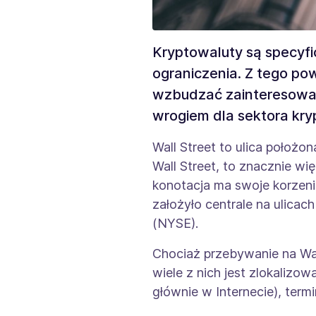
Kryptowaluty są specyfic
ograniczenia. Z tego po
wzbudzać zainteresowani
wrogiem dla sektora kr
Wall Street to ulica położ
Wall Street, to znacznie wię
konotacja ma swoje korzeni
założyło centrale na ulicac
(NYSE).
Chociaż przebywanie na Wal
wiele z nich jest zlokalizo
głównie w Internecie), term