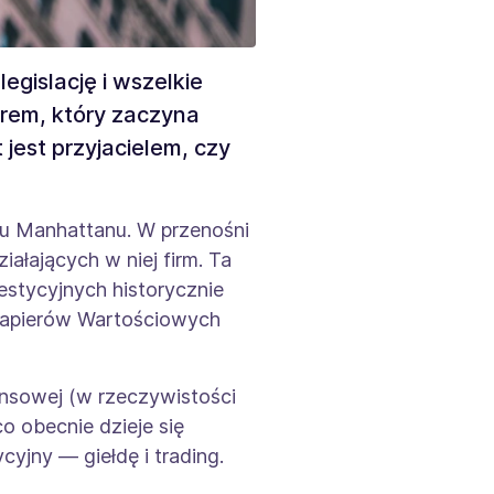
egislację i wszelkie
orem, który zaczyna
jest przyjacielem, czy
cu Manhattanu. W przenośni
iałających w niej firm. Ta
estycyjnych historycznie
y Papierów Wartościowych
ansowej (w rzeczywistości
co obecnie dzieje się
cyjny — giełdę i trading.