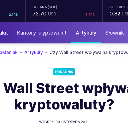
SOLANA (SOL)
POLKADOT
72.70
0.82
USD
US
0.19%
-1.20%
alut
Kantory kryptowalut
Artykuły
Słownik
toManiak
Artykuły
Czy Wall Street wpływa na kryptow
PORADNIK
 Wall Street wpływ
kryptowaluty?
WTOREK,
30 LISTOPADA 2021