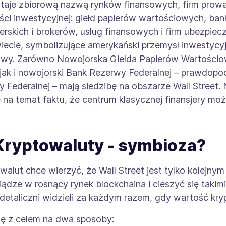
staje zbiorową nazwą rynków finansowych, firm prow
ości inwestycyjnej: giełd papierów wartościowych, ba
skich i brokerów, usług finansowych i firm ubezpiec
ecie, symbolizujące amerykański przemysł inwestycy
owy. Zarówno Nowojorska Giełda Papierów Wartościow
, jak i nowojorski Bank Rezerwy Federalnej – prawdop
 Federalnej – mają siedzibę na obszarze Wall Street.
e na temat faktu, że centrum klasycznej finansjery m
a Kryptowaluty - symbioza?
walut chce wierzyć, że Wall Street jest tylko kolejn
ze w rosnący rynek blockchaina i cieszyć się takim
 detaliczni widzieli za każdym razem, gdy wartość kr
się z celem na dwa sposoby: