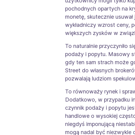
użytkownicy mogli tylko ku
pochodnych opartych na kryp
monetę, skutecznie usuwał j
wykładniczy wzrost ceny, p
większych zysków w związk
To naturalnie przyczyniło s
podaży i popytu. Masowy s
gdy ten sam strach może go
Street do własnych brokerów
pozwalają ludziom spekulowa
To równoważy rynek i sprawi
Dodatkowo, w przypadku ins
czynnik podaży i popytu jest
handlowe o wysokiej często
niegdyś imponującą niestab
mogą nadal być niezwykle o