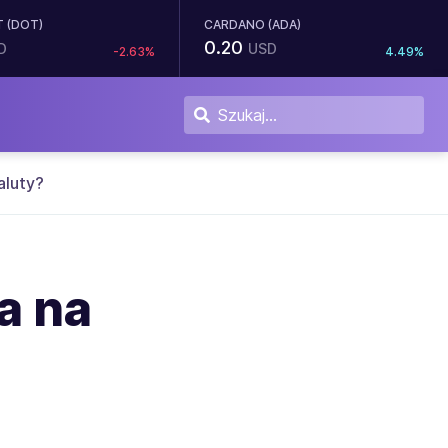
 (DOT)
CARDANO (ADA)
0.20
D
USD
-2.63%
4.49%
aluty?
a na