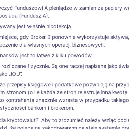
yczyć Funduszowi A pieniądze w zamian za papiery w
 posiada (Fundusz A).
zywany jest właśnie hipotekcją.
iejsce, gdy Broker B ponownie wykorzystuje aktywa,
eczenie dla własnych operacji biznesowych.
inansów jest to łatwe z kilku powodów.
ą rozliczane fizycznie. Są one raczej napisane jako św
ako „IOU”.
że przepisy księgowe i podatkowe pozwalają na przy
 stronom (o ile każda ze stron rejestruje inną kwotę
yko kontrahenta znacznie wzrasta w przypadku takiego
astyczności bankom i brokerom.
la kryptowalut? Aby to zrozumieć należy wziąć pod 
rdzi, że polega na zakodowanym na stałe systemie d