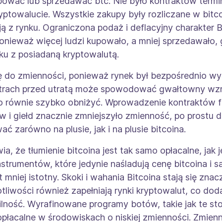
pować lub sprzedawać btc. Nie było kontraktów term
towalucie. Wszystkie zakupy były rozliczane w bitcoi
ą z rynku. Ograniczona podaż i deflacyjny charakter B
onieważ więcej ludzi kupowało, a mniej sprzedawało,
u z posiadaną kryptowalutą.
ię do zmienności, ponieważ rynek był bezpośrednio wys
trach przed utratą może spowodować gwałtowny wzro
 równie szybko obniżyć. Wprowadzenie kontraktów fut
 i giełd znacznie zmniejszyło zmienność, po prostu d
ć zarówno na plusie, jak i na plusie bitcoina.
a, że ​​tłumienie bitcoina jest tak samo opłacalne, ja
trumentów, które jedynie naśladują cenę bitcoina i s
 mniej istotny. Skoki i wahania Bitcoina stają się zna
tliwości również zapełniają rynki kryptowalut, co do
ilność. Wyrafinowane programy botów, takie jak te st
płacalne w środowiskach o niskiej zmienności. Zmienn