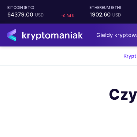
BITCOIN (BTC)
ETHEREUM (ETH)
64379.00
1902.60
USD
USD
-0.34%
Giełdy kryptow
Kryp
Czy