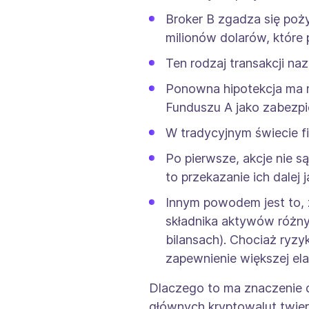
Broker B zgadza się poż
milionów dolarów, które
Ten rodzaj transakcji na
Ponowna hipotekcja ma m
Funduszu A jako zabezpi
W tradycyjnym świecie f
Po pierwsze, akcje nie s
to przekazanie ich dalej j
Innym powodem jest to, 
składnika aktywów różnym
bilansach). Chociaż ryz
zapewnienie większej el
Dlaczego to ma znaczenie d
głównych kryptowalut twie