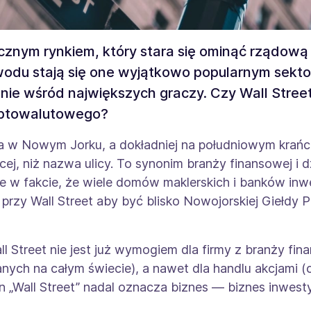
znym rynkiem, który stara się ominąć rządową l
wodu stają się one wyjątkowo popularnym sekt
e wśród największych graczy. Czy Wall Street 
yptowalutowego?
ona w Nowym Jorku, a dokładniej na południowym krań
cej, niż nazwa ulicy. To synonim branży finansowej i dz
e w fakcie, że wiele domów maklerskich i banków inw
h przy Wall Street aby być blisko Nowojorskiej Giełd
l Street nie jest już wymogiem dla firmy z branży fin
wanych na całym świecie), a nawet dla handlu akcjami (
in „Wall Street” nadal oznacza biznes — biznes inwesty