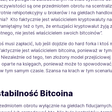
czywistości są one przedmiotem obrotu na scentraliz
rotnie rehipotekcyjny u brokerów i na giełdach handlow
ia? Kto faktycznie jest właścicielem kryptowaluty na k
amiętajmy też o tym, że entuzjaści kryptowalut żyją zg
nego, nie jesteś właścicielem swoich bitcoinów”.
toś musi zapłacić, lub jeśli dojdzie do hard forka i kt
to faktycznie jest właścicielem bitcoina, ponieważ w t
. Niezależnie od tego, ten złożony model przejściowej
ywa oparte na księgach, ponieważ może to spowodować,
w tym samym czasie. Szansa na krach w tym scenar
 stabilność Bitcoina
rzedmiotem obrotu wyłącznie na giełdach fiducjarnych