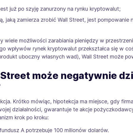
 jest już po szyję zanurzony na rynku kryptowalut;
zą, jaką zamierza zrobić Wall Street, jest pompowani
ły wiele możliwości zarabiania pieniędzy w przestrzen
jego wpływów rynek kryptowalut przekształca się w co
 produkt uboczny własnych wad), Wall Street może pow
 Street może negatywnie dzi
?
cja. Krótko mówiąc, hipotekcja ma miejsce, gdy firma,
ojej działalności, gwarantuje te akcje pożyczkodawcy
nizm krok po kroku:
 fundusz A potrzebuje 100 milionów dolarów.