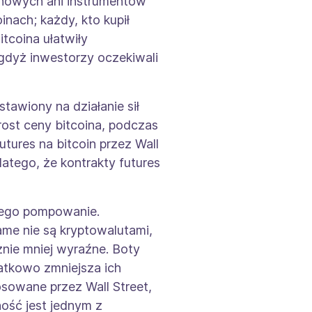
inowych ani instrumentów
nach; każdy, kto kupił
itcoina ułatwiły
 gdyż inwestorzy oczekiwali
tawiony na działanie sił
st ceny bitcoina, podczas
ures na bitcoin przez Wall
latego, że kontrakty futures
k jego pompowanie.
ame nie są kryptowalutami,
cznie mniej wyraźne. Boty
datkowo zmniejsza ich
osowane przez Wall Street,
ość jest jednym z